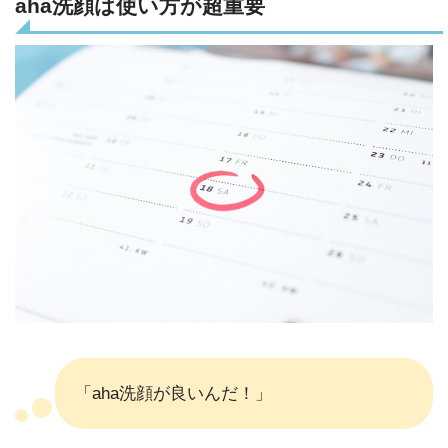
aha洗顔は使い方が超重要
「aha洗顔が良いんだ！」