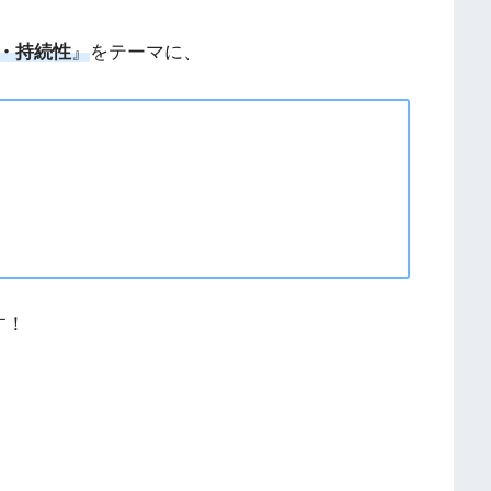
・
持続性
』
をテーマに、
す！